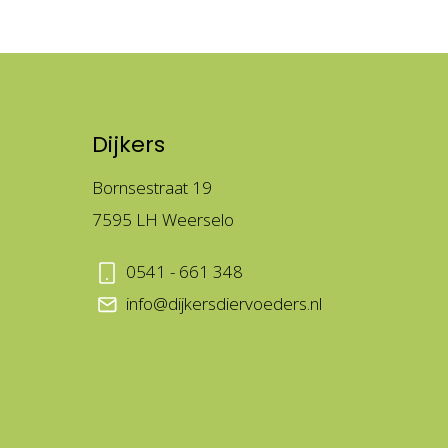
Dijkers
Bornsestraat 19
7595 LH Weerselo
0541 - 661 348
info@dijkersdiervoeders.nl