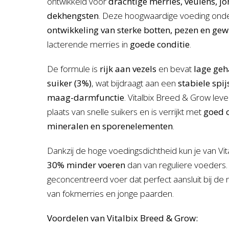
ontwikkeld voor
drachtige merries, veulens, jo
dekhengsten
. Deze hoogwaardige voeding ond
ontwikkeling van sterke botten, pezen en gew
lacterende merries in
goede conditie
.
De formule is
rijk aan vezels
en bevat
lage geh
suiker (3%)
, wat bijdraagt aan een
stabiele spij
maag-darmfunctie
. Vitalbix Breed & Grow leve
plaats van snelle suikers en is verrijkt met
goed 
mineralen en sporenelementen
.
Dankzij de hoge voedingsdichtheid kun je van V
30% minder voeren
dan van reguliere voeders. 
geconcentreerd voer dat perfect aansluit bij de
van fokmerries en jonge paarden.
Voordelen van Vitalbix Breed & Grow: