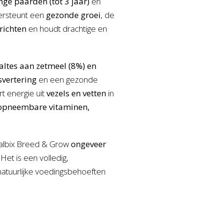
nge paarden (tot 3 jaar)
en
ersteunt een
gezonde groei
, de
richten
en houdt drachtige en
altes aan zetmeel (8%) en
svertering
en een gezonde
rt energie uit
vezels en vetten
in
opneembare vitaminen,
italbix Breed & Grow
ongeveer
Het is een volledig,
 natuurlijke voedingsbehoeften