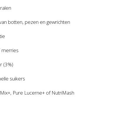
ralen
van botten, pezen en gewrichten
tie
j merries
er (3%)
elle suikers
-Mix+, Pure Lucerne+ of NutriMash