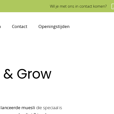
Wil je met ons in contact komen?
n
Contact
Openingstijden
d & Grow
balanceerde muesli
die speciaal is