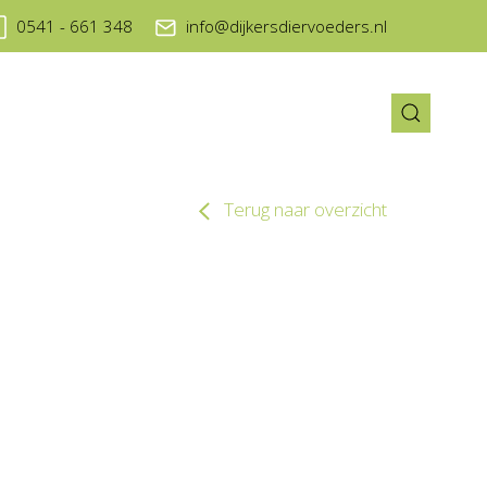
0541 - 661 348
info@dijkersdiervoeders.nl
Terug naar overzicht