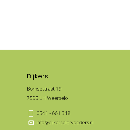
Dijkers
Bornsestraat 19
7595 LH Weerselo
0541 - 661 348
info@dijkersdiervoeders.nl