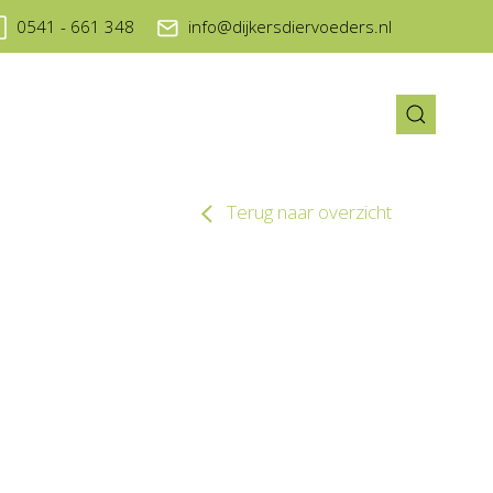
0541 - 661 348
info@dijkersdiervoeders.nl
Terug naar overzicht