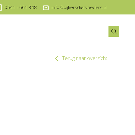
0541 - 661 348
info@dijkersdiervoeders.nl
Terug naar overzicht