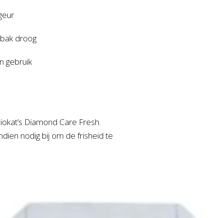
geur
nbak droog
in gebruik
Biokat’s Diamond Care Fresh.
dien nodig bij om de frisheid te