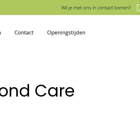
Wil je met ons in contact komen?
n
Contact
Openingstijden
mond Care