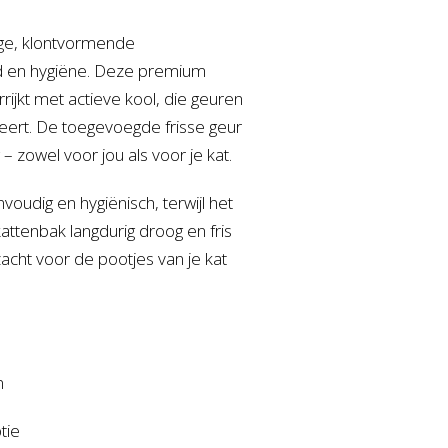
ige, klontvormende
eid en hygiëne. Deze premium
rrijkt met actieve kool, die geuren
seert. De toegevoegde frisse geur
zowel voor jou als voor je kat.
udig en hygiënisch, terwijl het
ttenbak langdurig droog en fris
g zacht voor de pootjes van je kat
n
tie