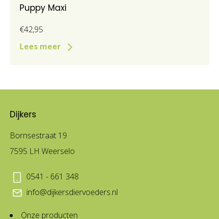
Puppy Maxi
€42,95
Lees meer
Dijkers
Bornsestraat 19
7595 LH Weerselo
0541 - 661 348
info@dijkersdiervoeders.nl
Onze producten