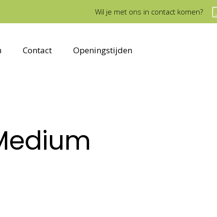
Wil je met ons in contact komen?
n
Contact
Openingstijden
 Medium