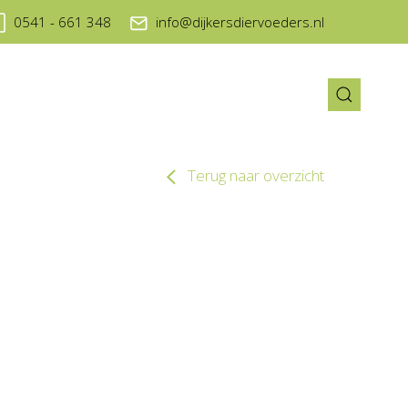
0541 - 661 348
info@dijkersdiervoeders.nl
Terug naar overzicht