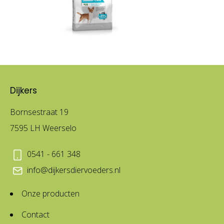
Dijkers
Bornsestraat 19
7595 LH Weerselo
0541 - 661 348
info@dijkersdiervoeders.nl
Onze producten
Contact