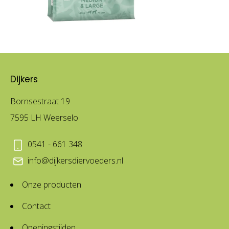
Dijkers
Bornsestraat 19
7595 LH Weerselo
0541 - 661 348
info@dijkersdiervoeders.nl
Onze producten
Contact
Openingstijden