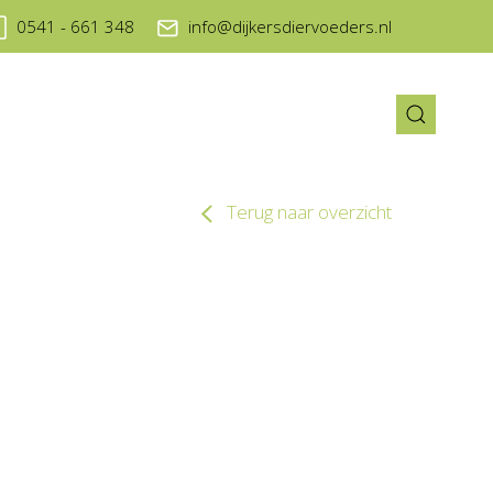
0541 - 661 348
info@dijkersdiervoeders.nl
Terug naar overzicht