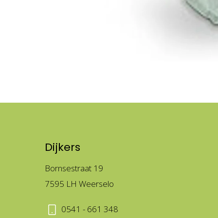
Dijkers
Bornsestraat 19
7595 LH Weerselo
0541 - 661 348