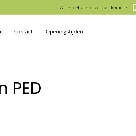
Wil je met ons in contact komen?
n
Contact
Openingstijden
n PED