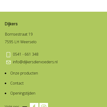
Dijkers
Bornsestraat 19
7595 LH Weerselo
0541 - 661 348
info@dijkersdiervoeders.nl
Onze producten
Contact
Openingstijden
Volg ons