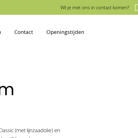
Wil je met ons in contact komen?
n
Contact
Openingstijden
lm
lassic (met lijnzaadolie) en