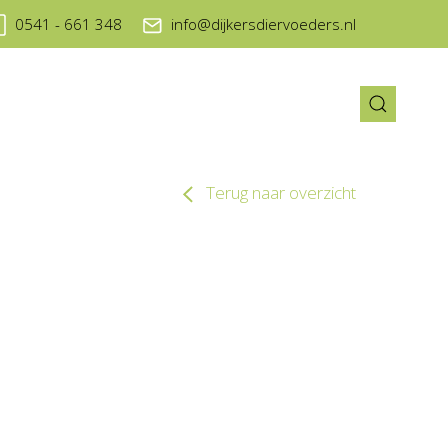
0541 - 661 348
info@dijkersdiervoeders.nl
Terug naar overzicht