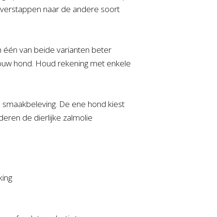
 overstappen naar de andere soort
n één van beide varianten beter
jouw hond. Houd rekening met enkele
e smaakbeleving. De ene hond kiest
nderen de dierlijke zalmolie
king