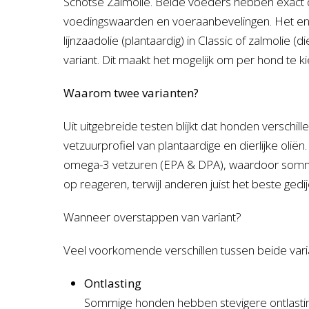
Schotse Zalmolie. Beide voeders hebben exact 
voedingswaarden en voeraanbevelingen. Het enige
lijnzaadolie (plantaardig) in Classic of zalmolie (di
variant. Dit maakt het mogelijk om per hond te k
Waarom twee varianten?
Uit uitgebreide testen blijkt dat honden verschil
vetzuurprofiel van plantaardige en dierlijke oliën
omega-3 vetzuren (EPA & DPA), waardoor sommi
op reageren, terwijl anderen juist het beste gedij
Wanneer overstappen van variant?
Veel voorkomende verschillen tussen beide varian
Ontlasting
Sommige honden hebben stevigere ontlasting